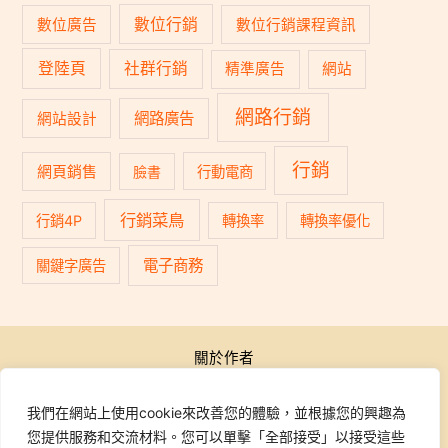
數位行銷
數位廣告
數位行銷課程資訊
登陸頁
社群行銷
精準廣告
網站
網路行銷
網路廣告
網站設計
行銷
網頁銷售
臉書
行動電商
行銷菜鳥
行銷4P
轉換率
轉換率優化
電子商務
關鍵字廣告
關於作者
公開活動
行銷學院
我們在網站上使用cookie來改善您的體驗，並根據您的興趣為
課程報名
您提供服務和交流材料。您可以單擊「全部接受」以接受這些