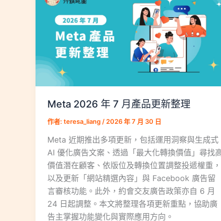
Meta 2026 年 7 月產品更新整理
作者:
teresa_liang
/
2026 年 7 月 30 日
Meta 近期推出多項更新，包括運用洞察與生成式
AI 優化廣告文案、透過「最大化轉換價值」尋找
價值潛在顧客、依版位及轉換位置調整投遞權重，
以及更新「網站精選內容」與 Facebook 廣告留
言審核功能。此外，約會交友廣告政策亦自 6 月
24 日起調整。本文將整理各項更新重點，協助廣
告主掌握功能變化與實際應用方向。