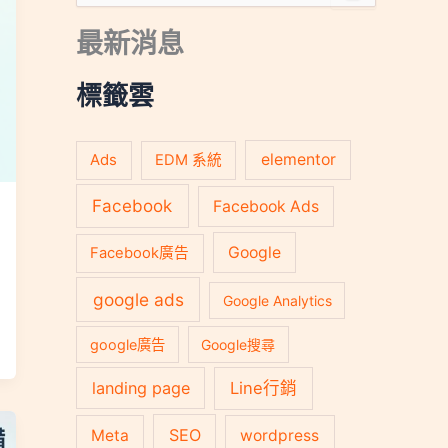
尋
關
最新消息
鍵
字
:
標籤雲
Ads
elementor
EDM 系統
Facebook
Facebook Ads
Google
Facebook廣告
google ads
Google Analytics
google廣告
Google搜尋
landing page
Line行銷
SEO
Meta
wordpress