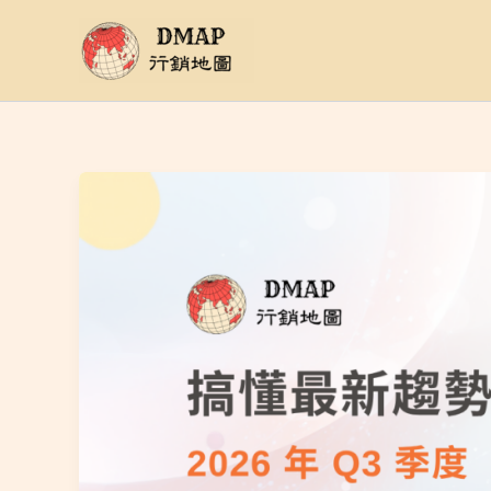
跳
至
主
要
內
容