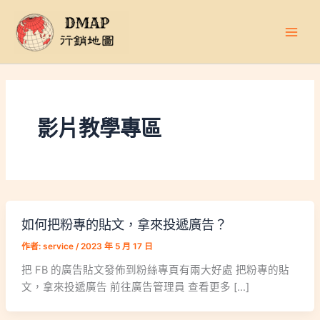
跳
至
主
要
內
容
影片教學專區
如何把粉專的貼文，拿來投遞廣告？
作者:
service
/
2023 年 5 月 17 日
把 FB 的廣告貼文發佈到粉絲專頁有兩大好處 把粉專的貼
文，拿來投遞廣告 前往廣告管理員 查看更多 […]