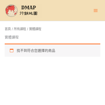
跳
至
主
要
內
首頁
/
所有課程
/ 實體課程
容
實體課程
找不到符合您選擇的商品