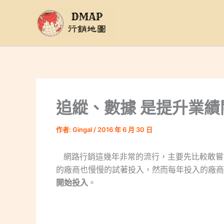
跳
至
主
要
內
容
追縱、數據 是提升業績
作者:
Gingal
/
2016 年 6 月 30 日
網路行銷這幾年非常的流行，主要先比較敢嘗
的廠商也慢慢的試著投入，然而每年投入的廠商
開始投入
。