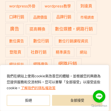
到達頁
wordpress外掛
wordpress教學
口碑行銷
品牌行銷
品牌價值
市場調查
廣告
數位媒體，網路行銷
提高轉換
數位行銷
數位廣告
數位行銷課程資訊
登陸頁
社群行銷
精準廣告
網站
網路行銷
網路廣告
網站設計
我們在網站上使用cookie來改善您的體驗，並根據您的興趣為
行銷
網頁銷售
行動電商
行銷4P
您提供服務和交流材料。您可以單擊「全部接受」以接受這些
cookie。
了解我們的隱私權政策
行銷菜鳥
轉換率
轉換率優化
關鍵字廣告
拒絕
全部接受
電子商務