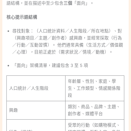
語結構，並在描述中至少包含
三個
「面向」。
核心提示語結構
尋找對象：（人口統計資料／人生階段／所在地點）、對
（興趣項目／主題／創作者）感興趣，並經常採取（行為
／行動／互動習慣）。 他們通常具備（生活方式／價值觀
／心理），目前正處於（需求狀況／情境／動機）。
「面向」架構清單，建議包含 3 至 5 項
年齡層、性別、家庭、學
人口統計／人生階段
生、工作類型、情感關係階
段
類別、商品、品牌、主題、
興趣
創作者、媒體平台
受眾的行動（如購物模式、