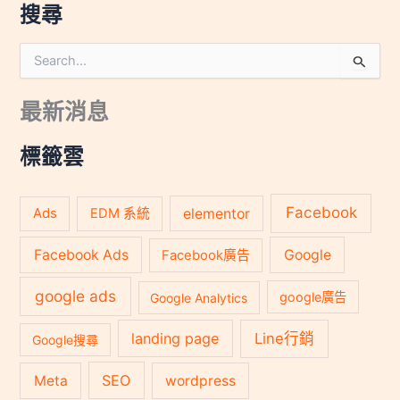
搜尋
搜
尋
關
最新消息
鍵
字
:
標籤雲
Facebook
Ads
elementor
EDM 系統
Facebook Ads
Google
Facebook廣告
google ads
Google Analytics
google廣告
landing page
Line行銷
Google搜尋
SEO
Meta
wordpress