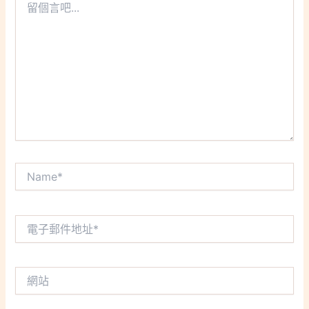
個
言
吧...
Name*
電
子
郵
件
網
地
站
址
*