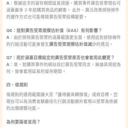
A
：根據這次的留存期間延長措施，購買事件廣告受眾現在可
涵蓋最多 2 年前購買商品的顧客。 此外，廣泛改善排除條件
的運作方式也可能導致廣告受眾結構變更。
Q6：這對廣告受眾規模估計值（EAS）有何影響？
A
：由於排除廣告受眾的涵蓋範圍更全面，使用這些排除條件
的行銷活動可能會發生
廣告受眾規模估計值減少
的情況。
Q7：用於涵蓋目標設定的廣告受眾是否也會套用此變更？
A
：是，就購買事件的網站自訂廣告受眾而言，無論其用途為
何，皆會套用延長的留存期間。
四、值規則
值規則的適用範圍擴大至「獲得最高轉換值」成效目標，您
現在可以為消費金額最佳化行銷活動額外套用以受眾為依據
的出價調整功能。
為何要兩者並用？