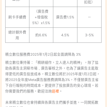
扣抵）
（廣告費
刷卡手續費
+增值稅
廣告費1.5%
－
5%）x1.5%
總計額外費
約6.6%
4.5%
3-5%
用
精立數位服務費2025年1月2日起全面調降為 3%
精立數位秉持著：「精耕細作，立人達人的精神」，除了協
助各廣告主洞察市場﹑廣告審核之外，也為了讓廣告主能取
得更低的廣告投放成本，精立數位將於2025年度1月2日起，
將2025全年度Meta廣告服務費調降為3%，不僅替廣告主省
下自行報稅的時間成本，更提供了投放廣告的安心環境。若
你需要我們的服務，歡迎洽詢
這裡
。
未來精立數位也會持續與各廣告主們攜手並進，一同開拓數