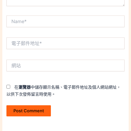
Name*
電
子
郵
件
網
地
站
址
*
在
瀏覽器
中儲存顯示名稱、電子郵件地址及個人網站網址，
以供下次發佈留言時使用。