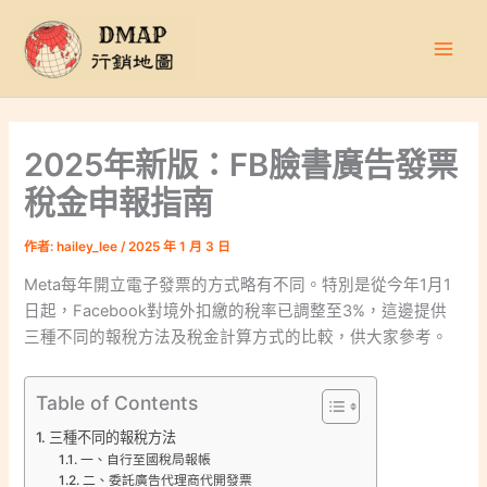
跳
至
主
要
內
容
2025年新版：FB臉書廣告發票
稅金申報指南
作者:
hailey_lee
/
2025 年 1 月 3 日
Meta每年開立電子發票的方式略有不同。特別是從今年1月1
日起，Facebook對境外扣繳的稅率已調整至3%，這邊提供
三種不同的報稅方法及稅金計算方式的比較，供大家參考。
Table of Contents
三種不同的報稅方法
一、自行至國稅局報帳
二、委託廣告代理商代開發票