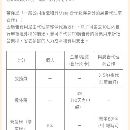
若你是「一般公司組織和具Meta 合作夥伴身分的廣告代理商
合作」：
因廣告費用是由代理商夥伴代為收付，除了可省去10日內自
行申報境外稅的麻煩，更可將代開FB廣告費的發票用來折抵
營業稅，省去多餘的人力成本和費用支出。
企業/組織
與廣告代理
身分
個人
(自行刷卡)
商合作
3-5%(視代
服務費
－
－
理商而訂)
3%
境外稅
－
（10天內申
－
報）
營業稅5%
營業稅（增
5%
－
(*申報時可
值稅）