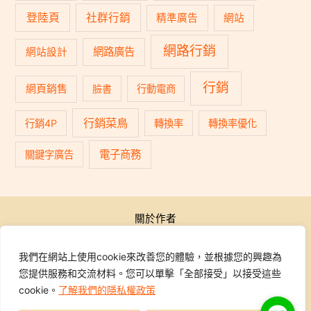
登陸頁
社群行銷
精準廣告
網站
網路行銷
網路廣告
網站設計
行銷
網頁銷售
臉書
行動電商
行銷菜鳥
行銷4P
轉換率
轉換率優化
電子商務
關鍵字廣告
關於作者
公開活動
行銷學院
我們在網站上使用cookie來改善您的體驗，並根據您的興趣為
課程報名
您提供服務和交流材料。您可以單擊「全部接受」以接受這些
學員專區
cookie。
了解我們的隱私權政策
聯繫我們