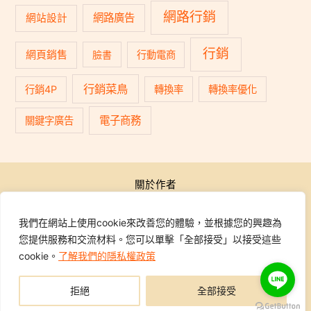
網路行銷
網路廣告
網站設計
行銷
網頁銷售
臉書
行動電商
行銷菜鳥
行銷4P
轉換率
轉換率優化
電子商務
關鍵字廣告
關於作者
公開活動
行銷學院
我們在網站上使用cookie來改善您的體驗，並根據您的興趣為
課程報名
您提供服務和交流材料。您可以單擊「全部接受」以接受這些
學員專區
cookie。
了解我們的隱私權政策
聯繫我們
拒絕
全部接受
Copyright © 2014-2026 行銷地圖DMAP