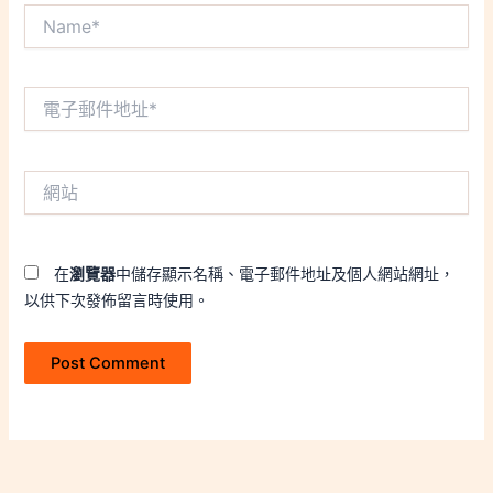
Name*
電
子
郵
件
網
地
站
址
*
在
瀏覽器
中儲存顯示名稱、電子郵件地址及個人網站網址，
以供下次發佈留言時使用。