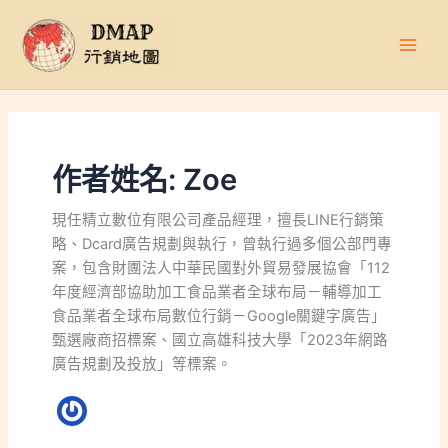
跳
至
主
要
內
容
作者姓名: Zoe
現任精立數位有限公司產品經理，擅長LINE行銷策
略、Dcard廣告規劃與執行，曾執行過多個公部門專
案，包含財團法人中華民國對外貿易發展協會「112
年度經濟部協助加工食品業者全球布局－輔導加工
食品業者全球布局數位行銷－Google關鍵字廣告」
甄選廠商招標案、國立高雄科技大學「2023年網路
廣告規劃及投放」等標案。