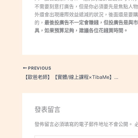
不需要刻意打廣告，但是你必須要先是焦點人物
外還會出現邊際效益遞減的狀況，後面還是要購
的，
最後投廣告不一定會賺錢，但投廣告是與市
具，如果預算足夠，建議各位花錢買時間。
PREVIOUS
【歐爸老師】【實體/線上課程×TibaMe】5/12 Google Analytics 4 (GA4) 數據分析師國際認證保證班(第33期)
發表留言
發佈留言必須填寫的電子郵件地址不會公開。