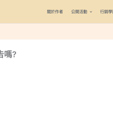
關於作者
公開活動
行銷學
告嗎?