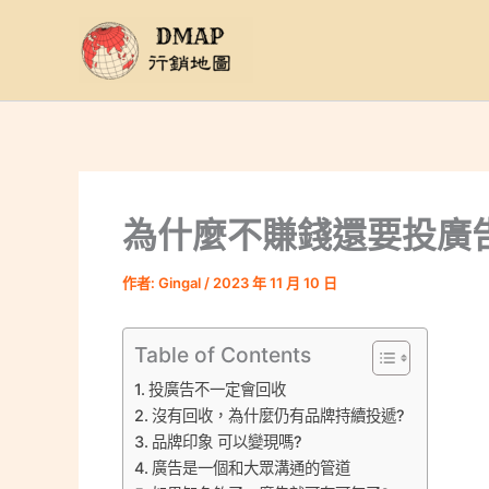
跳
至
主
要
內
容
為什麼不賺錢還要投廣
作者:
Gingal
/
2023 年 11 月 10 日
Table of Contents
投廣告不一定會回收
沒有回收，為什麼仍有品牌持續投遞?
品牌印象 可以變現嗎?
廣告是一個和大眾溝通的管道