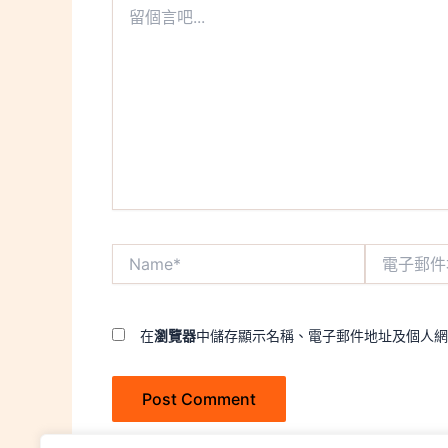
留
個
言
吧...
Name*
電
子
郵
件
地
在
瀏覽器
中儲存顯示名稱、電子郵件地址及個人網
址
*