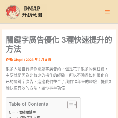
跳
至
主
要
內
容
關鍵字廣告優化 3種快速提升的
方法
作者:
Gingal
/
2023 年 2 月 8 日
很多人是自行操作關鍵字廣告的，但是花了很多的冤枉錢，
主要就是因為比較少的操作的經驗，所以不曉得如何優化自
已的關鍵字廣告，這邊我們整合了我們10年來的經驗，提供3
種快速有效的方法，讓你事半功倍
Table of Contents
一、限縮關鍵字
二、調整廣告文案