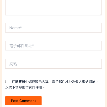
Name*
電
子
郵
件
網
地
站
址
*
在
瀏覽器
中儲存顯示名稱、電子郵件地址及個人網站網址，
以供下次發佈留言時使用。