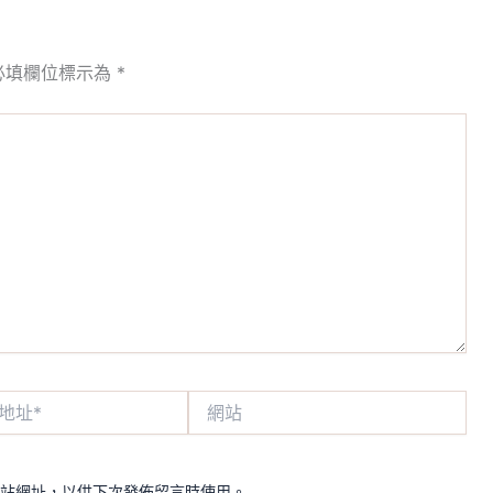
必填欄位標示為
*
網
站
站網址，以供下次發佈留言時使用。