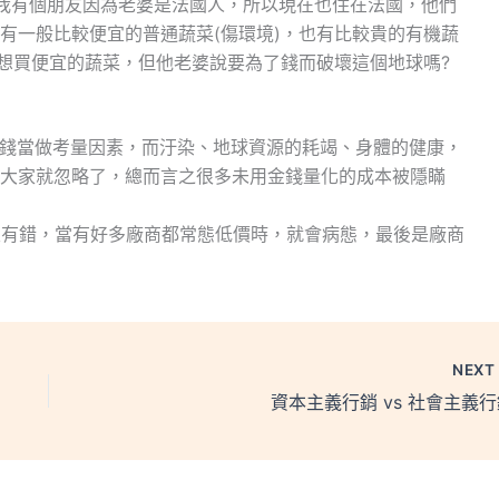
我有個朋友因為老婆是法國人，所以現在也住在法國，他們
有一般比較便宜的普通蔬菜(傷環境)，也有比較貴的有機蔬
本想買便宜的蔬菜，但他老婆說要為了錢而破壞這個地球嗎?
錢當做考量因素，而汙染、地球資源的耗竭、身體的健康，
大家就忽略了，總而言之很多未用金錢量化的成本被隱瞞
沒有錯，當有好多廠商都常態低價時，就會病態，最後是廠商
NEX
資本主義行銷 vs 社會主義