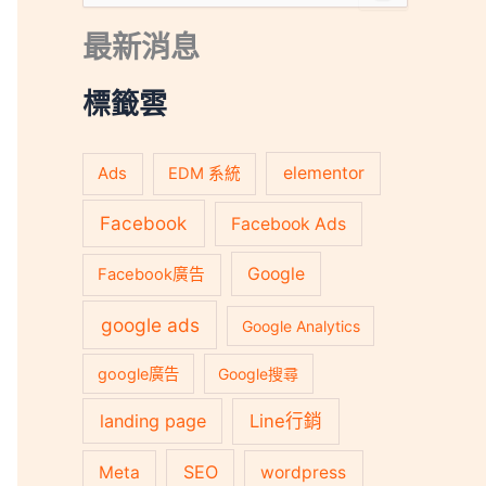
尋
關
最新消息
鍵
字
:
標籤雲
Ads
elementor
EDM 系統
Facebook
Facebook Ads
Google
Facebook廣告
google ads
Google Analytics
google廣告
Google搜尋
landing page
Line行銷
SEO
Meta
wordpress