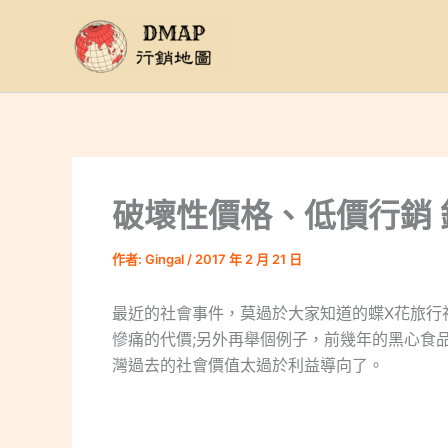
跳
至
主
要
內
容
破壞性價格、低價行銷 
作者:
Gingal
/
2017 年 2 月 21 日
最近的社會事件，莫過於大家知道的蝶X花旅行
慘痛的代價;另外再舉個例子，前幾年的黑心食
灣過去的社會價值太過於利益導向了。