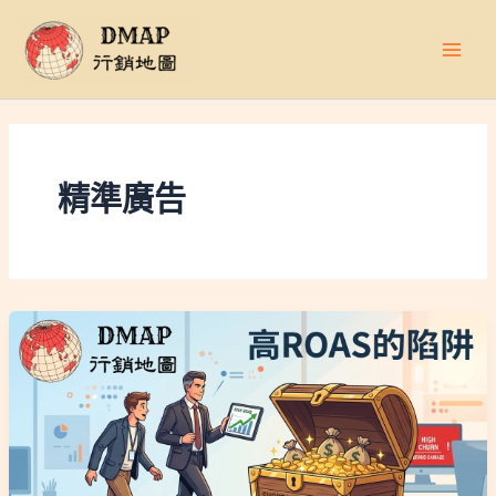
跳
至
主
要
內
容
精準廣告