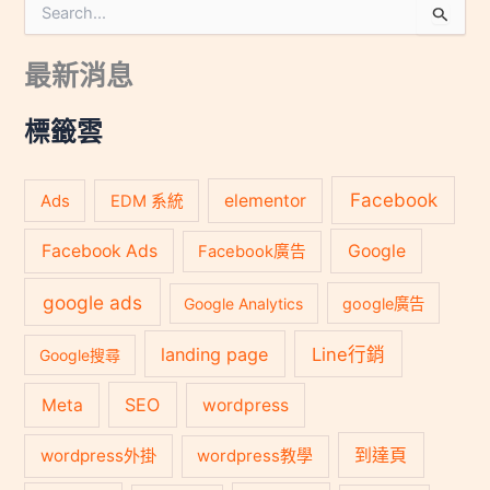
搜
尋
關
最新消息
鍵
字
:
標籤雲
Facebook
Ads
elementor
EDM 系統
Facebook Ads
Google
Facebook廣告
google ads
Google Analytics
google廣告
landing page
Line行銷
Google搜尋
SEO
Meta
wordpress
到達頁
wordpress外掛
wordpress教學