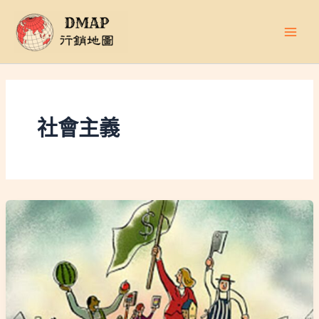
跳
至
主
要
內
容
社會主義