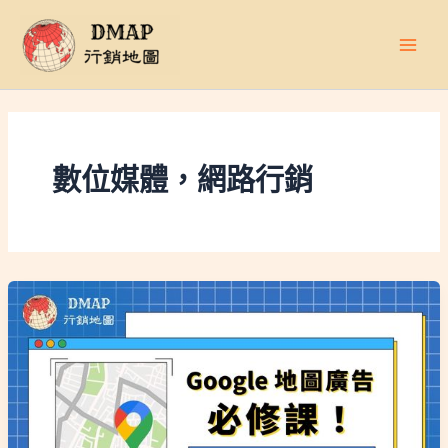
跳
至
主
要
內
容
數位媒體，網路行銷