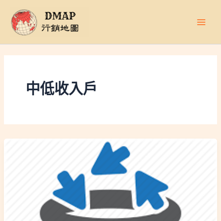
跳
至
主
要
內
容
中低收入戶