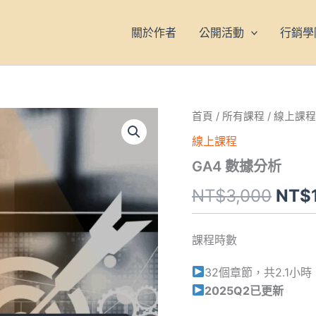
關於作者
公開活動
行銷學
GA4
首頁
/
所有課程
/
線上課程
原
數
線上課程
據
始
分
GA4 數據分析
析
價
數
NT$
3,000
NT$
量
格：
NT$
課程時數
32個章節，共2.1小時
2025Q2已更新