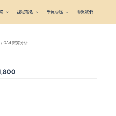
院
課程報名
學員專區
聯繫我們
/ GA4 數據分析
目
前
價
1,800
格：
3,000。
NT$1,800。