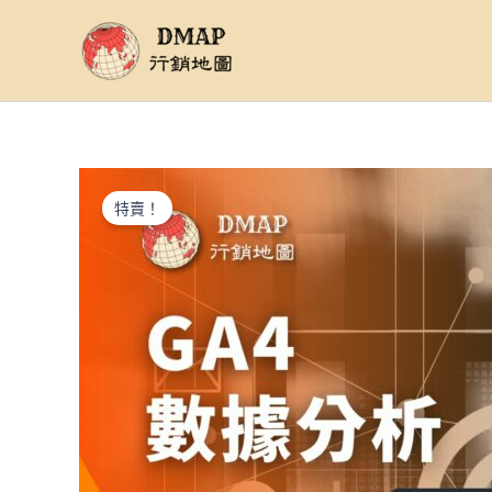
跳
至
主
要
內
容
特賣！