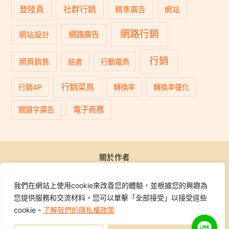
登陸頁
社群行銷
精準廣告
網站
網路行銷
網路廣告
網站設計
行銷
網頁銷售
臉書
行動電商
行銷菜鳥
行銷4P
轉換率
轉換率優化
電子商務
關鍵字廣告
關於作者
公開活動
行銷學院
我們在網站上使用cookie來改善您的體驗，並根據您的興趣為
課程報名
您提供服務和交流材料。您可以單擊「全部接受」以接受這些
學員專區
cookie。
了解我們的隱私權政策
聯繫我們