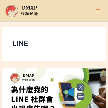
跳
至
主
要
內
容
LINE