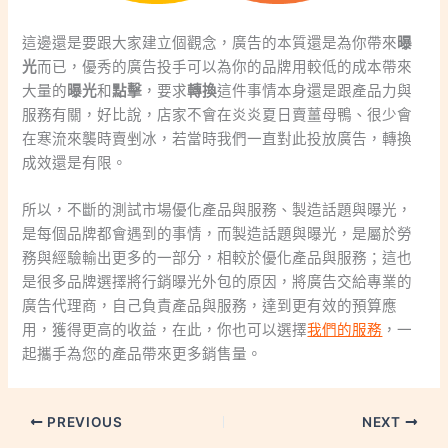
這邊還是要跟大家建立個觀念，廣告的本質還是為你帶來
曝
光
而已，優秀的廣告投手可以為你的品牌用較低的成本帶來
大量的
曝光
和
點擊
，要求
轉換
這件事情本身還是跟產品力與
服務有關，好比說，店家不會在炎炎夏日賣薑母鴨、很少會
在寒流來襲時賣剉冰，若當時我們一直對此投放廣告，轉換
成效還是有限。
所以，不斷的測試市場優化產品與服務、製造話題與曝光，
是每個品牌都會遇到的事情，而製造話題與曝光，是屬於勞
務與經驗輸出更多的一部分，相較於優化產品與服務；這也
是很多品牌選擇將行銷曝光外包的原因，將廣告交給專業的
廣告代理商，自己負責產品與服務，達到更有效的預算應
用，獲得更高的收益，在此，你也可以選擇
我們的服務
，一
起攜手為您的產品帶來更多銷售量。
PREVIOUS
NEXT