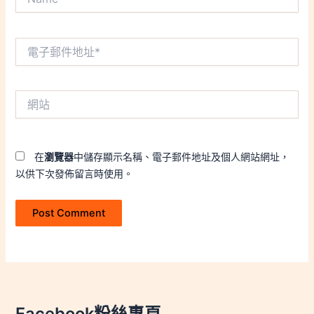
電
子
郵
件
網
地
站
址
*
在
瀏覽器
中儲存顯示名稱、電子郵件地址及個人網站網址，
以供下次發佈留言時使用。
Facebook粉絲專頁