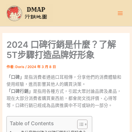
跳
至
主
要
內
容
2024 口碑行銷是什麼？了解
5T步驟打造品牌好形象
作者:
Doris
/
2024 年 3 月 8 日
「口碑」
是指消費者通過口耳相傳，分享他們的消費體驗和
使用經驗，進而影響其他人的購買決策。
「口碑行銷」
是指用各種方式，引起大眾討論品牌及產品，
現在大部分消費者購買東西前，都會爬文找評價、心得等
等，口碑行銷已經成為品牌推廣中不可或缺的一部分。
Table of Contents