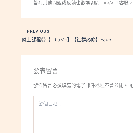
若有其他問題或反饋也歡迎詢問 LineVIP 客
PREVIOUS
線上課程◎【TibaMe】【社群必修】Facebook Analytics數據分析找到你的貴客
發表留言
發佈留言必須填寫的電子郵件地址不會公開。
留
個
言
吧...