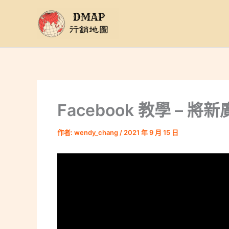
跳
至
主
要
內
容
Facebook 教學 –
作者:
wendy_chang
/
2021 年 9 月 15 日