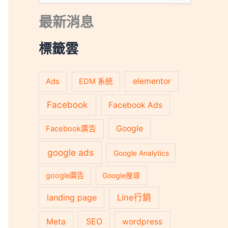
尋
關
最新消息
鍵
字
:
標籤雲
Ads
elementor
EDM 系統
Facebook
Facebook Ads
Google
Facebook廣告
google ads
Google Analytics
google廣告
Google搜尋
landing page
Line行銷
SEO
Meta
wordpress