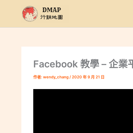
跳
至
主
要
內
容
Facebook 教學 –
作者:
wendy_chang
/
2020 年 9 月 21 日