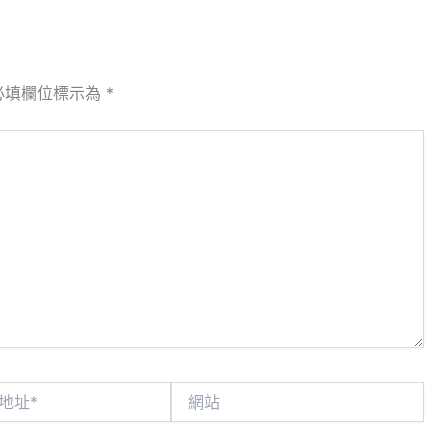
必填欄位標示為
*
網
站