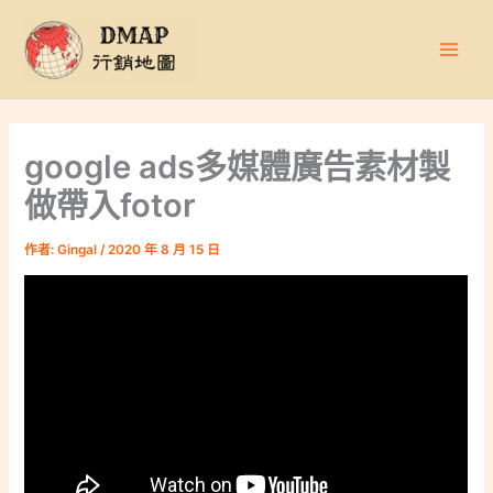
跳
至
主
要
內
容
google ads多媒體廣告素材製
做帶入fotor
作者:
Gingal
/
2020 年 8 月 15 日