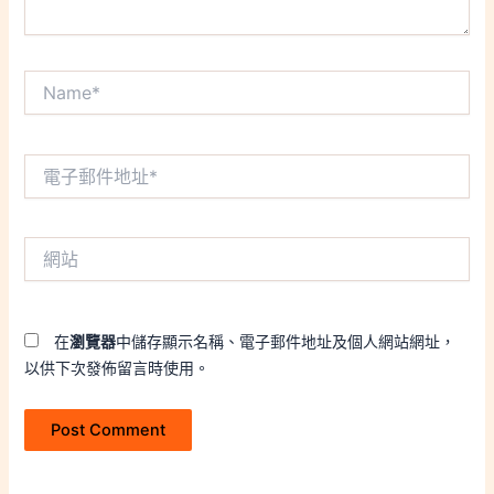
Name*
電
子
郵
件
網
地
站
址
*
在
瀏覽器
中儲存顯示名稱、電子郵件地址及個人網站網址，
以供下次發佈留言時使用。