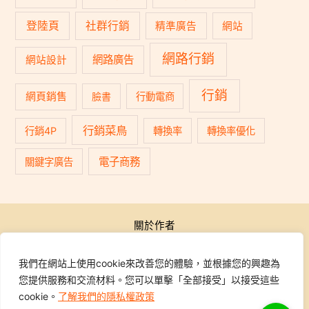
登陸頁
社群行銷
精準廣告
網站
網路行銷
網路廣告
網站設計
行銷
網頁銷售
臉書
行動電商
行銷菜鳥
行銷4P
轉換率
轉換率優化
電子商務
關鍵字廣告
關於作者
公開活動
行銷學院
我們在網站上使用cookie來改善您的體驗，並根據您的興趣為
課程報名
您提供服務和交流材料。您可以單擊「全部接受」以接受這些
學員專區
cookie。
了解我們的隱私權政策
聯繫我們