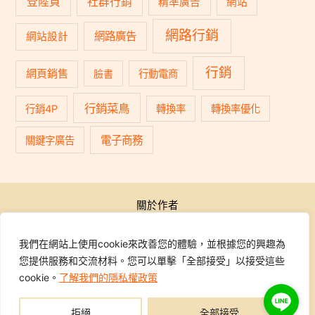
登陸頁
社群行銷
精準廣告
網站
網路行銷
網路廣告
網站設計
行銷
網頁銷售
臉書
行動電商
行銷菜鳥
行銷4P
轉換率
轉換率優化
電子商務
關鍵字廣告
關於作者
公開活動
行銷學院
我們在網站上使用cookie來改善您的體驗，並根據您的興趣為
課程報名
您提供服務和交流材料。您可以單擊「全部接受」以接受這些
學員專區
cookie。
了解我們的隱私權政策
聯繫我們
拒絕
全部接受
Copyright © 2014-2026 行銷地圖DMAP