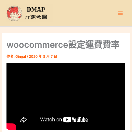
跳
至
主
要
內
容
woocommerce設定運費費率
作者:
Gingal
/
2020 年 8 月 7 日