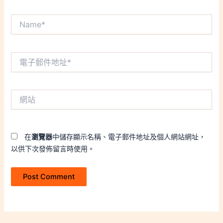
Name*
電
子
郵
件
網
地
站
址
*
在
瀏覽器
中儲存顯示名稱、電子郵件地址及個人網站網址，
以供下次發佈留言時使用。