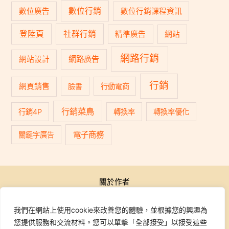
數位行銷
數位廣告
數位行銷課程資訊
登陸頁
社群行銷
精準廣告
網站
網路行銷
網路廣告
網站設計
行銷
網頁銷售
臉書
行動電商
行銷菜鳥
行銷4P
轉換率
轉換率優化
電子商務
關鍵字廣告
關於作者
公開活動
行銷學院
我們在網站上使用cookie來改善您的體驗，並根據您的興趣為
課程報名
您提供服務和交流材料。您可以單擊「全部接受」以接受這些