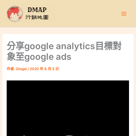
跳
至
主
要
內
容
分享google analytics目標對
象至google ads
作者:
Gingal
/
2020 年 8 月 5 日