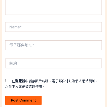
Name*
電
子
郵
件
網
地
站
址
*
在
瀏覽器
中儲存顯示名稱、電子郵件地址及個人網站網址，
以供下次發佈留言時使用。