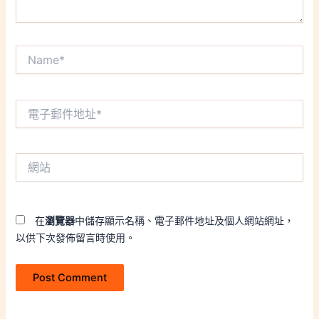
Name*
電
子
郵
件
網
地
站
址
*
在
瀏覽器
中儲存顯示名稱、電子郵件地址及個人網站網址，
以供下次發佈留言時使用。