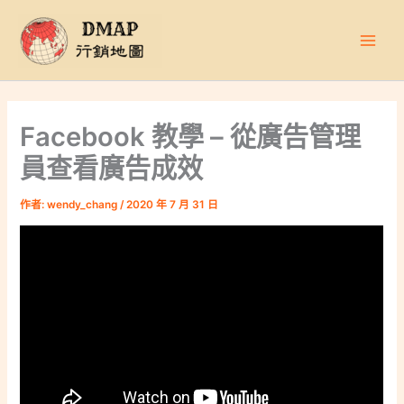
跳
至
主
要
內
容
Facebook 教學 – 從廣告管理
員查看廣告成效
作者:
wendy_chang
/
2020 年 7 月 31 日