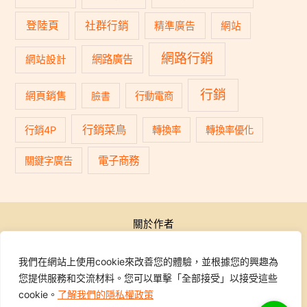
登陸頁
社群行銷
精準廣告
網站
網路行銷
網路廣告
網站設計
行銷
網頁銷售
臉書
行動電商
行銷菜鳥
行銷4P
轉換率
轉換率優化
電子商務
關鍵字廣告
關於作者
公開活動
行銷學院
我們在網站上使用cookie來改善您的體驗，並根據您的興趣為
課程報名
您提供服務和交流材料。您可以單擊「全部接受」以接受這些
學員專區
cookie。
了解我們的隱私權政策
聯繫我們