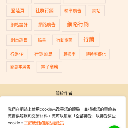
登陸頁
社群行銷
精準廣告
網站
網路行銷
網路廣告
網站設計
行銷
網頁銷售
臉書
行動電商
行銷菜鳥
行銷4P
轉換率
轉換率優化
電子商務
關鍵字廣告
關於作者
公開活動
行銷學院
我們在網站上使用cookie來改善您的體驗，並根據您的興趣為
課程報名
您提供服務和交流材料。您可以單擊「全部接受」以接受這些
學員專區
cookie。
了解我們的隱私權政策
聯繫我們