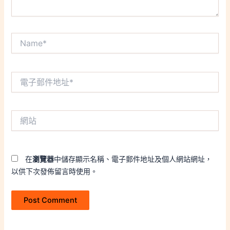
Name*
電
子
郵
件
網
地
站
址
*
在
瀏覽器
中儲存顯示名稱、電子郵件地址及個人網站網址，
以供下次發佈留言時使用。