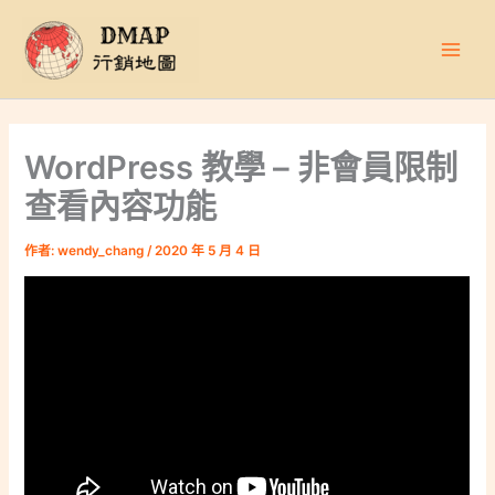
跳
至
主
要
內
容
WordPress 教學 – 非會員限制
查看內容功能
作者:
wendy_chang
/
2020 年 5 月 4 日