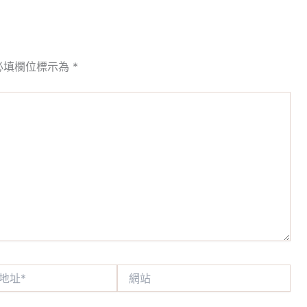
必填欄位標示為
*
網
站