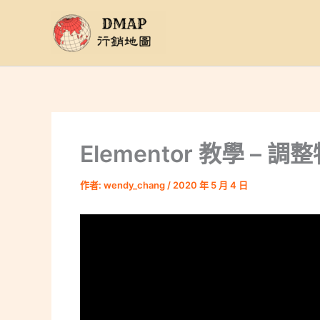
跳
至
主
要
內
容
Elementor 教學 
作者:
wendy_chang
/
2020 年 5 月 4 日