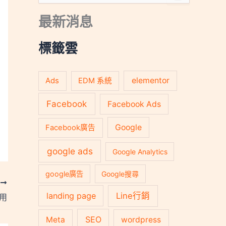
尋
關
最新消息
鍵
字
:
標籤雲
Ads
elementor
EDM 系統
Facebook
Facebook Ads
Google
Facebook廣告
google ads
Google Analytics
google廣告
Google搜尋
T
landing page
Line行銷
使用
SEO
Meta
wordpress