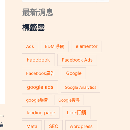
尋
關
最新消息
鍵
字
:
標籤雲
Ads
elementor
EDM 系統
Facebook
Facebook Ads
Google
Facebook廣告
google ads
Google Analytics
google廣告
Google搜尋
landing page
Line行銷
T
留言
SEO
Meta
wordpress