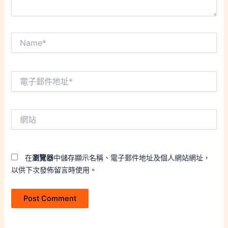
Name*
電
子
郵
件
網
地
站
址
*
在
瀏覽器
中儲存顯示名稱、電子郵件地址及個人網站網址，
以供下次發佈留言時使用。