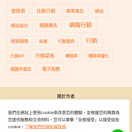
登陸頁
社群行銷
精準廣告
網站
網路行銷
網路廣告
網站設計
行銷
網頁銷售
臉書
行動電商
行銷菜鳥
行銷4P
轉換率
轉換率優化
電子商務
關鍵字廣告
關於作者
公開活動
行銷學院
我們在網站上使用cookie來改善您的體驗，並根據您的興趣為
課程報名
您提供服務和交流材料。您可以單擊「全部接受」以接受這些
學員專區
cookie。
了解我們的隱私權政策
聯繫我們