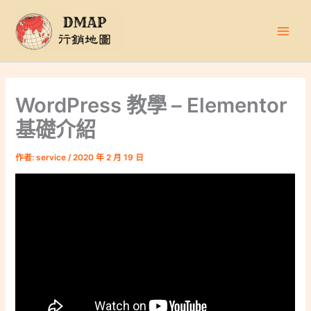
跳
至
主
要
內
容
WordPress 教學 – Elementor
基礎介紹
作者:
service
/
2020 年 2 月 19 日