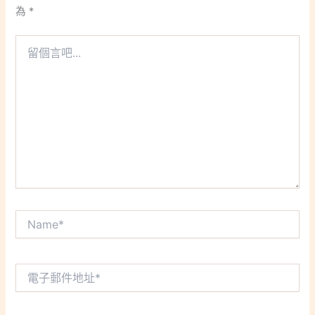
為
*
留
個
言
吧...
Name*
電
子
郵
件