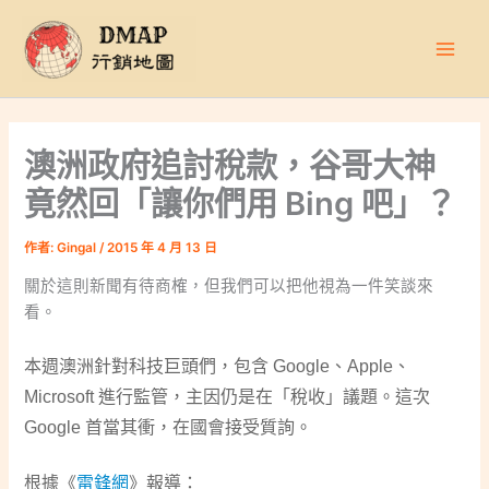
跳
至
主
要
內
容
澳洲政府追討稅款，谷哥大神
竟然回「讓你們用 Bing 吧」？
作者:
Gingal
/
2015 年 4 月 13 日
關於這則新聞有待商榷，但我們可以把他視為一件笑談來
看。
本週澳洲針對科技巨頭們，包含 Google、Apple、
Microsoft 進行監管，主因仍是在「稅收」議題。這次
Google 首當其衝，在國會接受質詢。
根據《
雷鋒網
》報導：