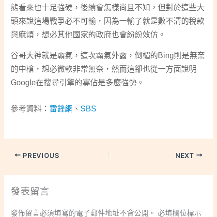
態看來也十足強硬，後續會怎樣尚且不知，但對於這些大
頭來說這場戰爭必不可輸，因為一輸了就是數不清的稅款
與麻煩，想必其他國家的政府也會紛紛效仿。
谷哥大神就是霸氣，這次霸氣外露，倒楣的Bing則是無奈
的中槍，想必微軟非常無奈，然而這卻也從一方面說明
Google在搜尋引擎的寡佔是多麼強勢。
參考資料：
雷鋒網
、
SBS
PREVIOUS
NEXT
發表留言
發佈留言必須填寫的電子郵件地址不會公開。
必填欄位標示