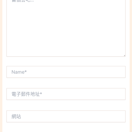
個
言
吧...
Name*
電
子
郵
件
網
地
站
址
*