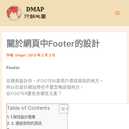
跳
至
主
要
內
容
關於網頁中Footer的設計
作者:
Gingal
/
2015 年 2 月 3 日
Footer
在網頁設計中，(FOOTER)是用戶尋找資訊的地方。
所以在設計網站時也不要忽略這個地方。
在FOOTER要包含哪些元素？
Table of Contents
1.保持設計簡單
2. 連結到你的資訊