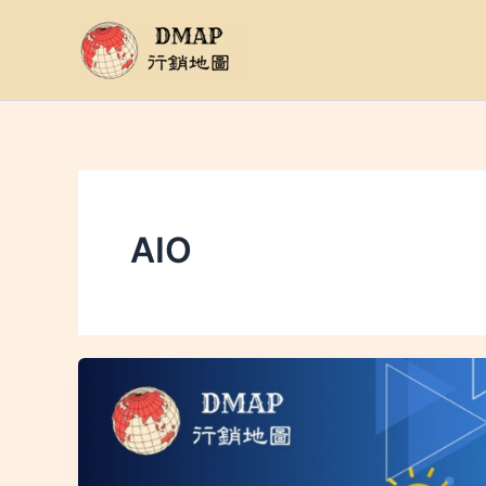
跳
至
主
要
內
容
AIO