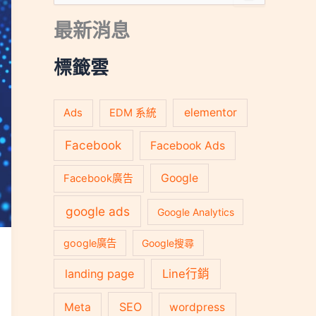
尋
關
最新消息
鍵
字
:
標籤雲
Ads
elementor
EDM 系統
Facebook
Facebook Ads
Google
Facebook廣告
google ads
Google Analytics
google廣告
Google搜尋
landing page
Line行銷
SEO
Meta
wordpress