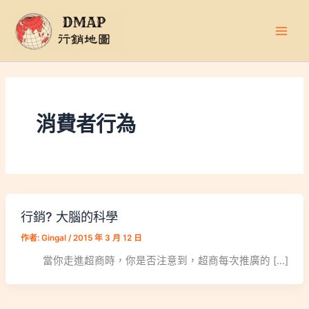
跳
至
主
要
內
容
消費者行為
行銷? 大腦的科學
作者:
Gingal
/
2015 年 3 月 12 日
當你走進超商時，你是否注意到，超商每次推廣的 […]