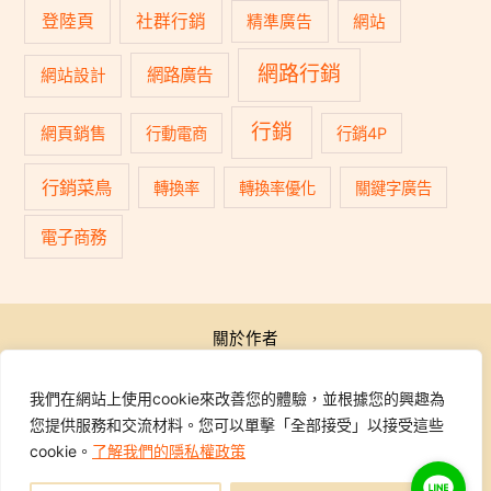
登陸頁
社群行銷
精準廣告
網站
網路行銷
網路廣告
網站設計
行銷
網頁銷售
行動電商
行銷4P
行銷菜鳥
轉換率
轉換率優化
關鍵字廣告
電子商務
關於作者
公開活動
行銷學院
我們在網站上使用cookie來改善您的體驗，並根據您的興趣為
課程報名
您提供服務和交流材料。您可以單擊「全部接受」以接受這些
學員專區
cookie。
了解我們的隱私權政策
聯繫我們