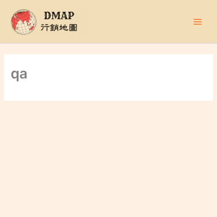
跳
至
主
要
內
容
qa