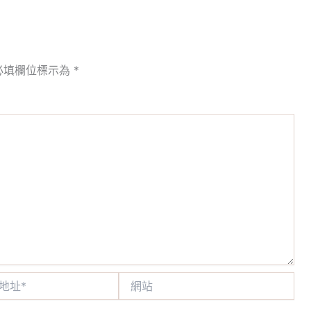
必填欄位標示為
*
網
站