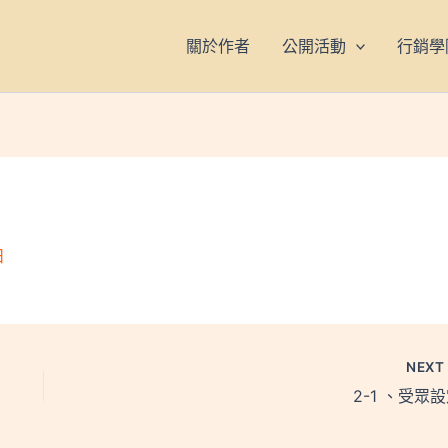
關於作者
公開活動
行銷學
日
NEX
2-1 、受眾