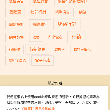
數位行銷
數位廣告
數位行銷課程資訊
登陸頁
社群行銷
精準廣告
網站
網路行銷
網路廣告
網站設計
行銷
網頁銷售
臉書
行動電商
行銷菜鳥
行銷4P
轉換率
轉換率優化
電子商務
關鍵字廣告
關於作者
公開活動
行銷學院
我們在網站上使用cookie來改善您的體驗，並根據您的興趣為
課程報名
您提供服務和交流材料。您可以單擊「全部接受」以接受這些
學員專區
cookie。
了解我們的隱私權政策