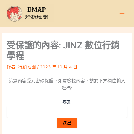
跳
至
主
要
內
容
受保護的內容: JINZ 數位行銷
學程
作者:
行銷地圖
/
2023 年 10 月 4 日
這篇內容受到密碼保護。如需檢視內容，請於下方欄位輸入
密碼:
密碼: