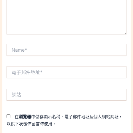
Name*
電
子
郵
件
網
地
站
址
*
在
瀏覽器
中儲存顯示名稱、電子郵件地址及個人網站網址，
以供下次發佈留言時使用。