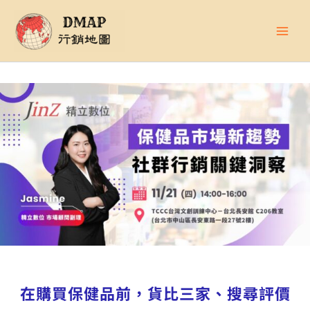
跳
至
主
要
內
容
在購買保健品前，貨比三家、搜尋評價