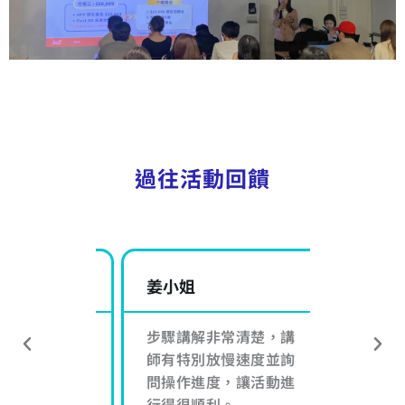
過往活動回饋
姜小姐
張小姐
的回答不
步驟講解非常清楚，講
講解的非
且講解的
師有特別放慢速度並詢
很好理解 
問操作進度，讓活動進
行得很順利。