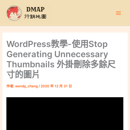
跳
至
主
要
內
容
WordPress教學-使用Stop
Generating Unnecessary
Thumbnails 外掛刪除多餘尺
寸的圖片
作者:
wendy_chang
/
2020 年 12 月 31 日