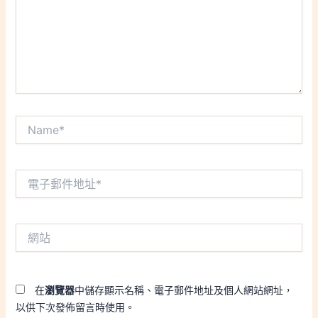
Name*
電
子
郵
件
網
地
站
址
*
在
瀏覽器
中儲存顯示名稱、電子郵件地址及個人網站網址，
以供下次發佈留言時使用。