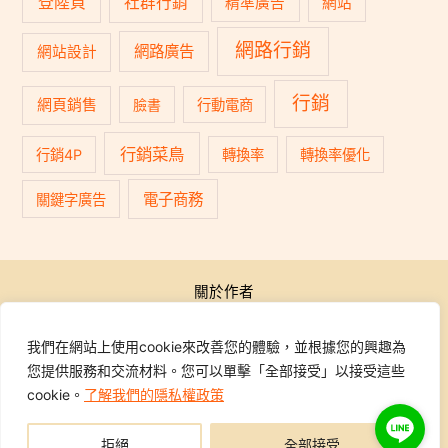
登陸頁
社群行銷
精準廣告
網站
網路行銷
網路廣告
網站設計
行銷
網頁銷售
臉書
行動電商
行銷菜鳥
行銷4P
轉換率
轉換率優化
電子商務
關鍵字廣告
關於作者
公開活動
行銷學院
我們在網站上使用cookie來改善您的體驗，並根據您的興趣為
課程報名
您提供服務和交流材料。您可以單擊「全部接受」以接受這些
學員專區
cookie。
了解我們的隱私權政策
聯繫我們
拒絕
全部接受
Copyright © 2014-2026 行銷地圖DMAP