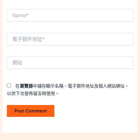
Name*
電
子
郵
件
網
地
站
址
*
在
瀏覽器
中儲存顯示名稱、電子郵件地址及個人網站網址，
以供下次發佈留言時使用。