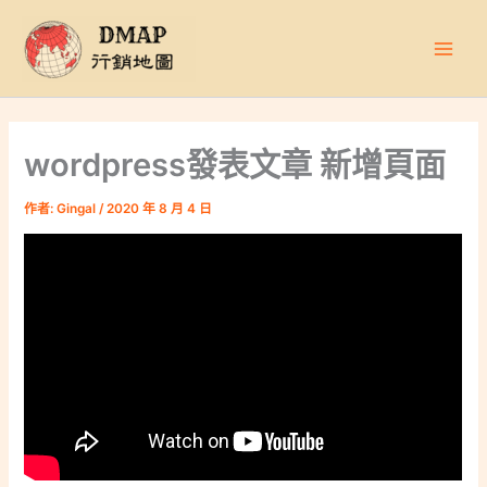
跳
至
主
要
內
容
wordpress發表文章 新增頁面
作者:
Gingal
/
2020 年 8 月 4 日