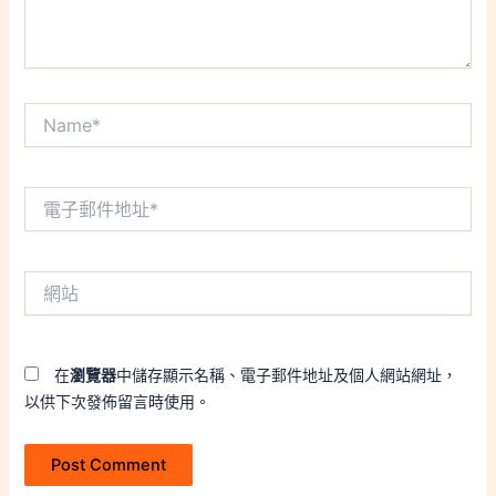
Name*
電
子
郵
件
網
地
站
址
*
在
瀏覽器
中儲存顯示名稱、電子郵件地址及個人網站網址，
以供下次發佈留言時使用。