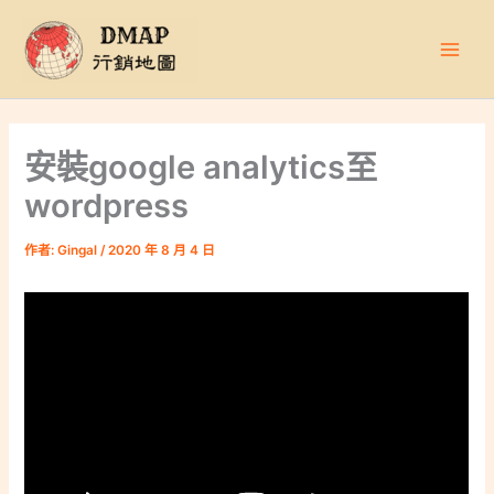
跳
至
主
要
內
容
安裝google analytics至
wordpress
作者:
Gingal
/
2020 年 8 月 4 日