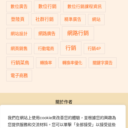
數位行銷
數位廣告
數位行銷課程資訊
登陸頁
社群行銷
精準廣告
網站
網路行銷
網路廣告
網站設計
行銷
網頁銷售
行動電商
行銷4P
行銷菜鳥
轉換率
轉換率優化
關鍵字廣告
電子商務
關於作者
公開活動
行銷學院
我們在網站上使用cookie來改善您的體驗，並根據您的興趣為
課程報名
您提供服務和交流材料。您可以單擊「全部接受」以接受這些