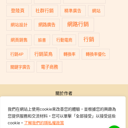
登陸頁
社群行銷
精準廣告
網站
網路行銷
網路廣告
網站設計
行銷
網頁銷售
臉書
行動電商
行銷菜鳥
行銷4P
轉換率
轉換率優化
電子商務
關鍵字廣告
關於作者
公開活動
行銷學院
我們在網站上使用cookie來改善您的體驗，並根據您的興趣為
課程報名
您提供服務和交流材料。您可以單擊「全部接受」以接受這些
學員專區
cookie。
了解我們的隱私權政策
聯繫我們