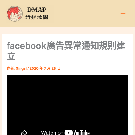
跳
至
主
要
內
容
facebook廣告異常通知規則建
立
作者:
Gingal
/
2020 年 7 月 28 日