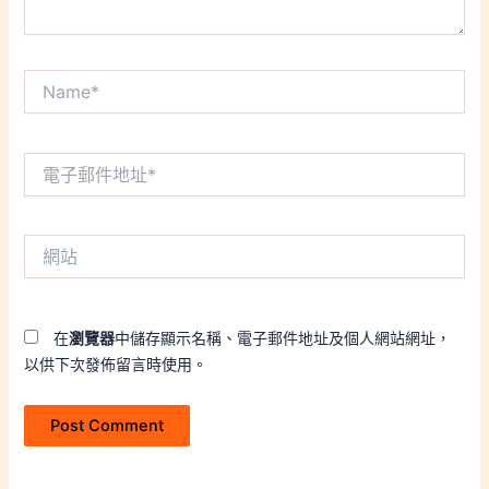
Name*
電
子
郵
件
網
地
站
址
*
在
瀏覽器
中儲存顯示名稱、電子郵件地址及個人網站網址，
以供下次發佈留言時使用。