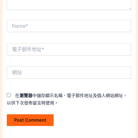
Name*
電
子
郵
件
網
地
站
址
*
在
瀏覽器
中儲存顯示名稱、電子郵件地址及個人網站網址，
以供下次發佈留言時使用。