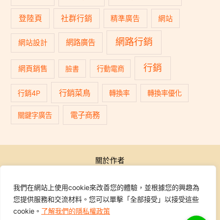
登陸頁
社群行銷
精準廣告
網站
網路行銷
網路廣告
網站設計
行銷
網頁銷售
臉書
行動電商
行銷菜鳥
行銷4P
轉換率
轉換率優化
電子商務
關鍵字廣告
關於作者
公開活動
行銷學院
我們在網站上使用cookie來改善您的體驗，並根據您的興趣為
課程報名
您提供服務和交流材料。您可以單擊「全部接受」以接受這些
學員專區
cookie。
了解我們的隱私權政策
聯繫我們