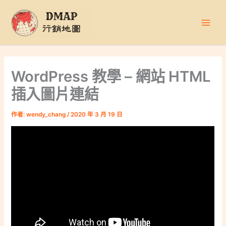
跳
至
主
要
內
容
WordPress 教學 – 網站 HTML
插入圖片連結
作者:
wendy_chang
/
2020 年 3 月 19 日