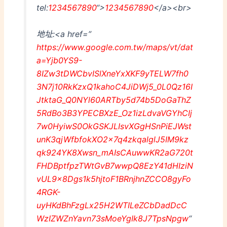
tel:
1234567890
“>
1234567890
</a><br>
地址:<a href=”
https://www.google.com.tw/maps/vt/dat
a=Yjb0YS9-
8IZw3tDWCbvISlXneYxXKF9yTELW7fh0
3N7j10RkKzxQ1kahoC4JiDWj5_0L0Qz16I
JtktaG_Q0NYl60ARTby5d74b5DoGaThZ
5RdBo3B3YPECBXzE_Oz1izLdvaVGYhCIj
7w0HyiwS0OkGSKJLIsvXGgHSnPiEJWst
unK3qjWfbfokXO2x7q4zkqalglJ5IM9kz
qk924YK8Xwsn_mAIsCAuwwKR2aG720t
FHDBptfpzTWtGvB7wwpQ8EzY41dHIziN
vUL9x8Dgs1k5hjtoF1BRnjhnZCCO8gyFo
4RGK-
uyHKdBhFzgLx25H2WTILeZCbDadDcC
WzIZWZnYavn73sMoeYgIk8J7TpsNpgw
“