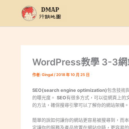
跳
至
主
要
內
容
WordPress教學 3-
作者:
Gingal
/
2018 年 10 月 25 日
SEO(search engine optimization)
包含技術
的曝光度。
SEO
有很多方式，可以從網頁上的
的方法，確保搜尋引擎可以了解你的網站架構。
簡單的說如何讓你的網站更容易被搜尋到，而本篇說
定讓你的服務及產品放置在網站中時，更容易的