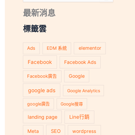
尋
關
最新消息
鍵
字
:
標籤雲
Ads
elementor
EDM 系統
Facebook
Facebook Ads
Google
Facebook廣告
google ads
Google Analytics
google廣告
Google搜尋
landing page
Line行銷
SEO
Meta
wordpress