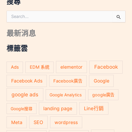
搜尋
搜
尋
關
最新消息
鍵
字
:
標籤雲
Facebook
Ads
elementor
EDM 系統
Facebook Ads
Google
Facebook廣告
google ads
Google Analytics
google廣告
landing page
Line行銷
Google搜尋
SEO
Meta
wordpress