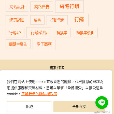
網路行銷
網路廣告
網站設計
行銷
網頁銷售
臉書
行動電商
行銷菜鳥
行銷4P
轉換率
轉換率優化
電子商務
關鍵字廣告
關於作者
公開活動
行銷學院
我們在網站上使用cookie來改善您的體驗，並根據您的興趣為
課程報名
您提供服務和交流材料。您可以單擊「全部接受」以接受這些
學員專區
cookie。
了解我們的隱私權政策
聯繫我們
拒絕
全部接受
Copyright © 2014-2026 行銷地圖DMAP