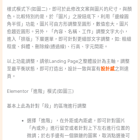
樣式模式下(如圖二)，即可於此修改文案與圖片的尺寸，與顏
色。比較特別的是，於「圖片」之按鈕底下，利用「邊線圓
角半徑」功能，圖片可由方形調整至圓形，數值愈大，圖片
愈趨近圓形。另外，「內容、名稱、工作」調整文字大小，
進入「排版」下層選單，即可針對更細部文字調整，如: 粗細
程度、斜體、刪除線(通過線)、行高、字元間距。
以上功能調整，請依Landing Page之整體設計為主軸，調整
至最平衡狀態，即可打造出，設計一致與富有
設計感
之到達
頁。
Elementor「進階」模式(如圖三)
基本上此為針對「段」的區塊進行調整
選擇「進階」，在外距或內距處，即可針對圖片
「內或外」進行留空或者針對上下左右進行位置的
微調；於右手邊有一個鎖鏈的圖案，取消點選後可