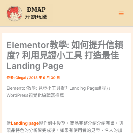
跳
至
主
要
內
容
Elementor教學: 如何提升信賴
度? 利用見證小工具 打造最佳
Landing Page
作者:
Gingal
/
2018 年 9 月 30 日
Elementor教學: 見證小工具提升Landing Page說服力
WordPress視覺化編輯器推薦
當
Landing page
製作到中後期，商品完整介紹介紹完畢，與
競品特色的分析皆完成後，如果有使用者的見證、名人的加