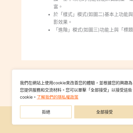
富。
於「樣式」模式(如圖二)基本上功能
影效果。
「進階」模式(如圖三)功能上與「標
PREVIOUS
中秋節行銷方向，你掌握了嗎?
我們在網站上使用cookie來改善您的體驗，並根據您的興趣為
您提供服務和交流材料。您可以單擊「全部接受」以接受這些
cookie。
了解我們的隱私權政策
拒絕
全部接受