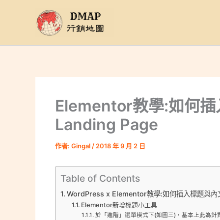
跳
至
主
要
內
容
Elementor教學:如
Landing Page
作者:
Gingal
/
2018 年 9 月 2 日
Table of Contents
WordPress x Elementor教學:如何插入標題與內
Elementor新增標題小工具
於「進階」選單模式下(如圖三)，基本上此為針