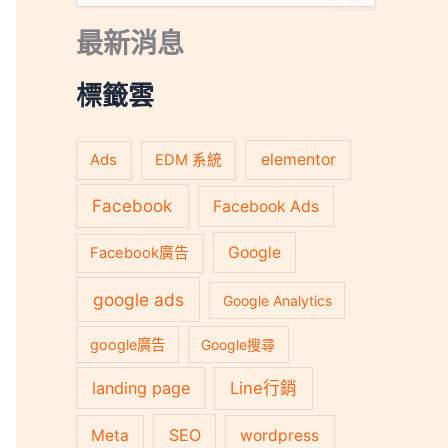
尋
關
最新消息
鍵
字
:
標籤雲
Ads
elementor
EDM 系統
Facebook
Facebook Ads
Google
Facebook廣告
google ads
Google Analytics
google廣告
Google搜尋
landing page
Line行銷
SEO
Meta
wordpress