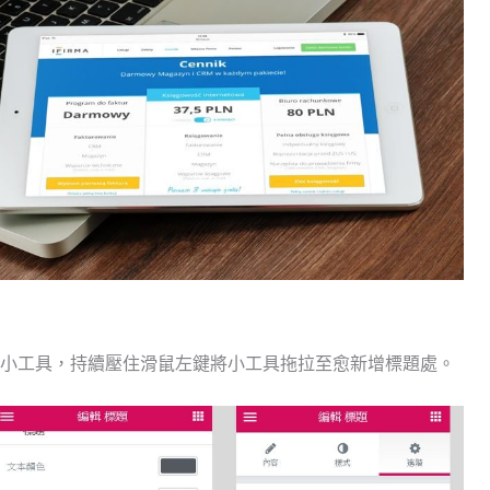
小工具，持續壓住滑鼠左鍵將小工具拖拉至愈新增標題處。